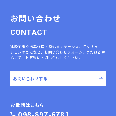
る手続・管理
安全衛生・健康管理
福利厚生の提供
お問い合わせ
教育訓練・人材育成
人事考課、表彰・懲戒等の手続
入社、退職、異動に関する手続
C
O
N
T
A
C
T
給与、賞与、退職金、企業年金等
当社の
の管理
役職員
労働者派遣等に関する提案・情報
建設工事や機器修理・設備メンテナンス、ITソリュー
の情報
提供・カウンセリング・各種
ションのことなど、
お問い合わせフォーム、またはお電
手続等業務連絡、施設・設備管理
話にて、お気軽にお問い合わせください。
社宅管理、入居先の探索
災害発生時等（訓練を含む）の緊
急連絡
お問い合わせする
業務の企画・開発・改善及びそれ
らを目的とした調査・統計・分析
各種キャンペーン・イベント・企
画の案内、提案及び実施
お問い合わせ等への対応
お電話はこちら
※ただし、特定個人情報については、ご本人の同意の有
098-897-6781
無に関わらず、「行政手続における特定の個人を識別す