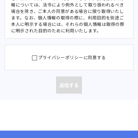
報については、法令により例外として取り扱われるべき
場合を除き、ご本人の同意がある場合に限り取得いたし
ます。なお、個人情報の取得の際に、利用目的を別途ご
本人に明示する場合には、それらの個人情報は取得の際
に明示された目的のために利用いたします。
当社が提供するサービス及びそれ
に関連する情報のご案内
当社が提供するサービス及びそれ
プライバシーポリシーに同意する
取引先
に関連する情報に関するアンケー
の役職
ト・調査等のご依頼
員の情
各種セミナーのお申込み受付
報
お取引先の管理業務上のご連絡及
び契約の履行
お問い合わせ等への対応
求人へ
の応募
募集・選考その他の採用活動にお
者の情
ける情報提供及びご連絡
報
人事労務管理
雇用保険、社会保険、租税に関す