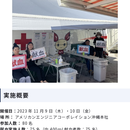
実施概要
開催⽇：
2023 年 11 ⽉ 9 ⽇（⽊）・10 ⽇（⾦）
場 所：
アメリカンエンジニアコーポレイション沖縄本社
参加⼈数：
80 名
献⾎実施⼈数
：75 名（内 400ml 献⾎者数：75 名）