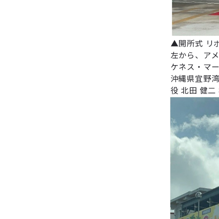
▲開所式 リ
左から、アメ
ケネス・マ
沖縄県宜野湾
役 北田 健二