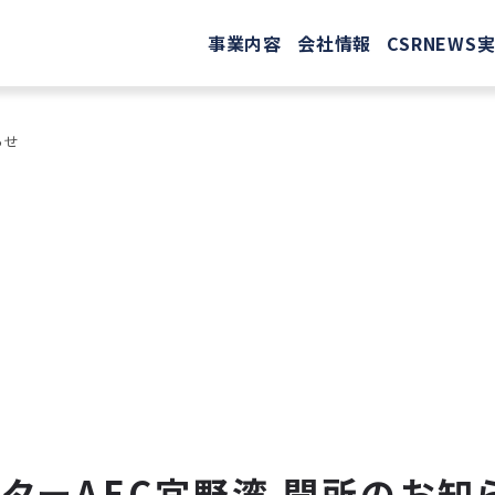
事業内容
会社情報
CSR
NEWS
らせ
ンターAEC宜野湾 開所のお知