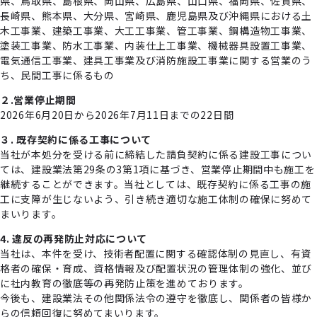
県、鳥取県、島根県、岡山県、広島県、山口県、福岡県、佐賀県、
長崎県、熊本県、大分県、宮崎県、鹿児島県及び沖縄県における土
木工事業、建築工事業、大工工事業、管工事業、鋼構造物工事業、
塗装工事業、防水工事業、内装仕上工事業、機械器具設置工事業、
電気通信工事業、建具工事業及び消防施設工事業に関する営業のう
ち、民間工事に係るもの
２.営業停止期間
2026年6月20日から2026年7月11日までの22日間
３. 既存契約に係る工事について
当社が本処分を受ける前に締結した請負契約に係る建設工事につい
ては、建設業法第29条の3第1項に基づき、営業停止期間中も施工を
継続することができます。当社としては、既存契約に係る工事の施
工に支障が生じないよう、引き続き適切な施工体制の確保に努めて
まいります。
4. 違反の再発防止対応について
当社は、本件を受け、技術者配置に関する確認体制の見直し、有資
格者の確保・育成、資格情報及び配置状況の管理体制の強化、並び
に社内教育の徹底等の再発防止策を進めております。
今後も、建設業法その他関係法令の遵守を徹底し、関係者の皆様か
らの信頼回復に努めてまいります。