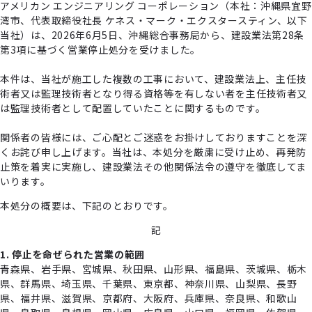
アメリカン エンジニアリング コーポレーション（本社：沖縄県宜野
湾市、代表取締役社長 ケネス・マーク・エクスタースティン、以下
当社）は、2026年6月5日、沖縄総合事務局から、建設業法第28条
第3項に基づく営業停止処分を受けました。
本件は、当社が施工した複数の工事において、建設業法上、主任技
術者又は監理技術者となり得る資格等を有しない者を主任技術者又
は監理技術者として配置していたことに関するものです。
関係者の皆様には、ご心配とご迷惑をお掛けしておりますことを深
くお詫び申し上げます。当社は、本処分を厳粛に受け止め、再発防
止策を着実に実施し、建設業法その他関係法令の遵守を徹底してま
いります。
本処分の概要は、下記のとおりです。
記
1. 停止を命ぜられた営業の範囲
青森県、岩手県、宮城県、秋田県、山形県、福島県、茨城県、栃木
県、群馬県、埼玉県、千葉県、東京都、神奈川県、山梨県、長野
県、福井県、滋賀県、京都府、大阪府、兵庫県、奈良県、和歌山