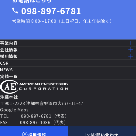
098-897-6781
営業時間 8:00〜17:00（土日祝日、年末年始除く）
事業内容
事業内容一覧
会社情報
建設工事［米軍基地］
ミッション・ビジョン
採用情報
建設工事［公共事業］
ごあいさつ
採用情報トップ
CSR
機器修理・設備メンテナンス
会社概要
仕事を知る
NEWS
ITソリューション
沿革
先輩社員の声
実績一覧
消防設備・制御
アクセスマップ
働く環境
セールス・マーケティング
グループ企業一覧
福利厚生
セキュリティシステム
数字で見るAEC
パートナー契約
キャリアパス
沖縄本社
よくある質問
〒901-2223 沖縄県宜野湾市大山7-11-47
募集要項
Google Maps
TEL
098-897-6781（代表）
FAX
098-897-1086（代表）
Follow Us
採用情報
お問い合わせ
プライバシーポリシー
Cookie ポリシー