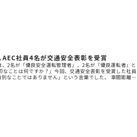
。AEC社員4名が交通安全表彰を受賞
では、2名が「優良安全運転管理者」、2名が「優良運転者」と
切なことは何ですか？」今回、交通安全表彰を受賞した社員
別なことではありません」という言葉でした。 車間距離を
余裕を持って運転すること。 どれも基本的なことですが、
でなく、一緒に働く仲間や地域を行き交う人たちの安全にも
ンタビューを通して、それぞれが大切にしている心掛けをご