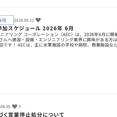
採用
2026.06.11
加スケジュール 2026年 6月
ジニアリング コーポレーション（AEC）は、2026年6月に
さんへ建設・設備・エンジニアリング業界に興味がある方
迎です！ AECは、主に米軍施設の学校や病院、商業施設
ロジェクトを手掛けています。イベントでは、仕事内容や働
2026年 6月 📅 6月13日（土）会社見学説明会📍沖縄本社 📅
.06.05
7
づく営業停止処分について