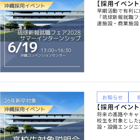
【採用イベント
早期活動で有利に就
「琉球新報就職フェ
連施設・商業施設
風・研修制度など
方、どなたでも大歓
お知らせ
【採用イベント
将来の進路やキャ
校生を対象とした
設・設備エンジニ
ことは仕事に活か
管理・CADなど