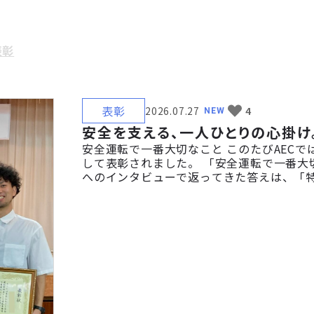
表彰
表彰
2026.07.27
4
NEW
安全を支える、一人ひとりの心掛け
安全運転で一番大切なこと このたびAEC
して表彰されました。 「安全運転で一番大
へのインタビューで返ってきた答えは、「特
保つこと。 目視を怠らないこと。 時間に
その積み重ねが事故を防ぎ、自分自身だけ
つながっています。 今回は、受賞者へのイ
紹介します。 「会社の看板」を背負 […]