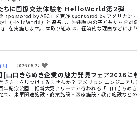
ちに国際交流体験を HelloWorld第２弾
sponsored by AEC」を実施 sponsored by 
d株式会社（HelloWorld）と連携し、沖縄県内の子どもた
 by AEC」 を実施します。 本取り組みは、経済的な理由
加できるホームステイ体験を提供するものです。 取り組み
就職において重要な力となっています。 […]
採用
2026.06.22
】[山口きらめき企業の魅力発見フェア2026に参
働き方」を見つけてみませんか？ アメリカン エンジニアリン
百年記念公園 維新大晃アリーナで行われる「山口きらめき企業
地で、米軍関連施設・商業施設・医療施設・教育施設など
、AECの事業内容や仕事内容、現場での働き方を具体的に
としています。 「AECってどんな会社？」「どんな仕事をし