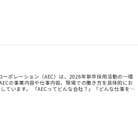
コーポレーション（AEC）は、2026年新卒採用活動の一環
AECの事業内容や仕事内容、現場での働き方を具体的にお
ています。 「AECってどんな会社？」「どんな仕事をし
てみたい！」「就職活動はまだ先だけど、どんな会社か見て
でもOK！個別相談の時 […]