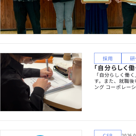
採用
研
「自分らしく
「自分らしく働く
す。また、就職後
ング コーポレー
のたび、全国で障
ショップを開催し
CSR
2026.0