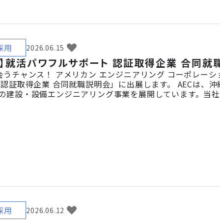
採用
2026.06.15
】就活パワフルサポート 認証取得企業 合同就職
うチャンス！ アメリカン エンジニアリング コーポレーショ
 認証取得企業 合同就職説明会」に出展します。 AECは
の建設・設備エンジニアリング事業を展開しています。当
る職場づくりに取り組んでいます。 当日は、事業内容・仕
研究中の方、就職活動をこれから始める方、まずは話を聞いて
採用
2026.06.12