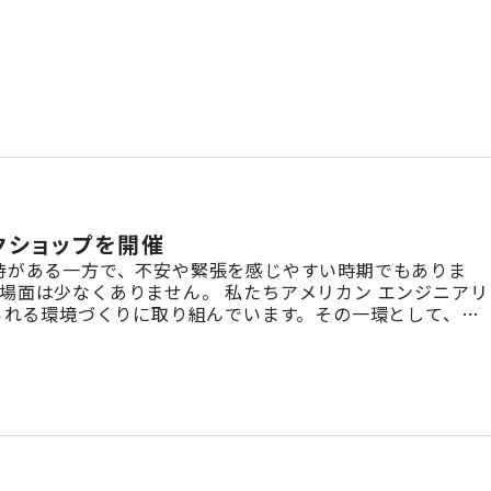
クショップを開催
待がある一方で、不安や緊張を感じやすい時期でもありま
場面は少なくありません。 私たちアメリカン エンジニアリ
られる環境づくりに取り組んでいます。その一環として、こ
縄」様と連携し、会社説明会とマインドフルネス体験ワーク
加者が自分自身の心や身体の […]