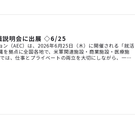
説明会に出展 ◇6/25
ン（AEC）は、2026年6月25日（木）に開催される「就活
、沖縄を拠点に全国各地で、米軍関連施設・商業施設・医療施
社では、仕事とプライベートの両立を大切にしながら、一人
事内容・社風・研修制度などについて、採用担当者が直接ご
みたい方、どなたで […]