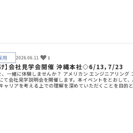
採用
2026.06.11
1
け】会社見学会開催 沖縄本社◇6/13，7/23
を、一緒に体験しませんか？ アメリカン エンジニアリング 
にて会社見学説明会を開催します。本イベントをとおして、
キャリアを考える上での理解を深めていただくことを目的とし
語ができなくても大丈夫？」「業界研究のために話を聞い
な疑問や興味をお持ちの方、大歓迎です。 まずは話を聞くだけ