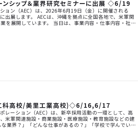
ターンシップ＆業界研究セミナーに出展 ◇6/19
ョン（AEC）は、2026年6月19日（金）に開催される
」に出展します。 AECは、沖縄を拠点に全国各地で、米軍関
業を展開しています。 当日は、事業内容・仕事内容・社
方、就職活動をこれから始める方、まずは話を聞いてみたい
】 2028 […]
高校/美里工業高校)◇6/16,6/17
ーポレーション（AEC）は、新卒採用活動の一環として、高
で、米軍関連施設・商業施設・医療施設・教育施設などの建
んな業界？」「どんな仕事があるの？」「学校で学んでいる
員のキャリア紹介を交えながらお答えします。 設備・施工
来の進路やキャリアを考え […]