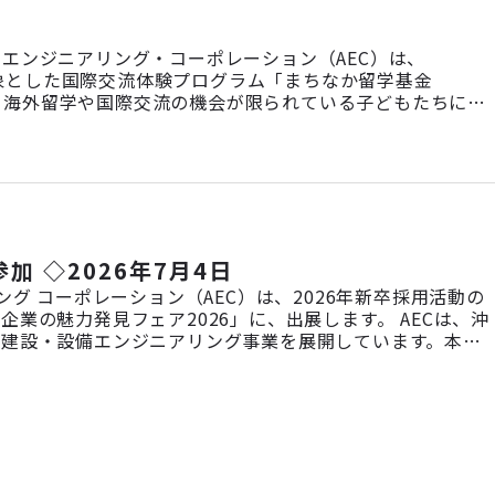
アメリカン・エンジニアリング・コーポレーション（AEC）は、
ちを対象とした国際交流体験プログラム「まちなか留学基金
などにより海外留学や国際交流の機会が限られている子どもたちに対
の背景・目的 グローバル化が進む中、語学力や異文化理解力
加 ◇2026年7月4日
グ コーポレーション（AEC）は、2026年新卒採用活動の
の魅力発見フェア2026」に、出展します。 AECは、沖
の建設・設備エンジニアリング事業を展開しています。本イ
お伝えし、ご自身のキャリアを考える上での理解を深めてい
ているの？」「英語 […]