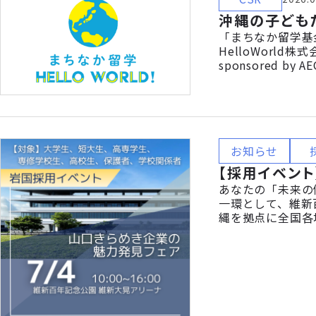
沖縄の子どもた
「まちなか留学基金 
HelloWorl
sponsored
し、沖縄県内で参
は、将来の進学や
お知らせ
【採用イベント
あなたの「未来の
一環として、維新
縄を拠点に全国各
ベントをとおして
ただくことを目的