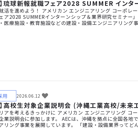
】琉球新報就職フェア2028 SUMMER イン
活を進めよう！ アメリカン エンジニアリング コーポレーシ
ア2028 SUMMERインターンシップ＆業界研究セミナー
・医療施設・教育施設などの建設・設備エンジニアリング事
について、採用担当者が直接ご紹介します。業界研究中の
迎です。ぜひお気軽にブースへお越しください！ 概要 【対象者
採用
2026.06.12
】高校生対象企業説明会 (沖縄工業高校/未来工科
リアを考えるきっかけに アメリカン エンジニアリング コ
企業説明会に参加します。 AECは、沖縄を拠点に全国各地
アリング事業を展開しています。 「建設・設備業界ってど
せるの？」——そんな疑問に、実際のプロジェクト事例や社
で学んだ知識が現場でどう活かされるかもご紹介しますので、将