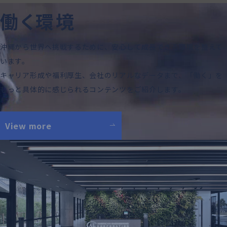
WORK ENVIRONMENT
働
く
環
境
沖縄から世界へ挑戦するために、安心して成長できる環境を整えて
います。
キャリア形成や福利厚生、会社のリアルなデータまで、
「働く」を
もっと具体的に感じられるコンテンツをご紹介します。
View more