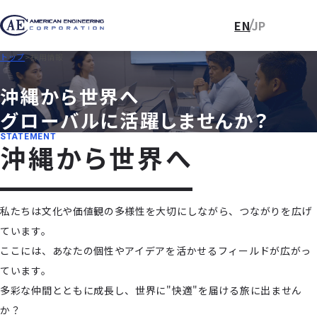
EN
JP
トップ
採用情報
沖
縄
か
ら
世
界
へ
グ
ロ
ー
バ
ル
に
活
躍
し
ま
せ
ん
か
？
STATEMENT
沖
縄
か
ら
世
界
へ
私たちは文化や価値観の多様性を大切にしながら、つながりを広げ
ています。
ここには、あなたの個性やアイデアを活かせるフィールドが広がっ
ています。
多彩な仲間とともに成長し、世界に"快適"を届ける旅に出ません
か？