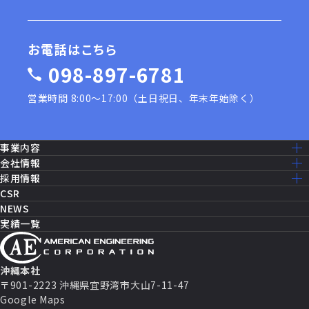
お電話はこちら
098-897-6781
営業時間 8:00〜17:00（土日祝日、年末年始除く）
事業内容
事業内容一覧
会社情報
建設工事［米軍基地］
ミッション・ビジョン
採用情報
建設工事［公共事業］
ごあいさつ
採用情報トップ
CSR
機器修理・設備メンテナンス
会社概要
仕事を知る
NEWS
ITソリューション
沿革
先輩社員の声
実績一覧
消防設備・制御
アクセスマップ
働く環境
セールス・マーケティング
グループ企業一覧
福利厚生
セキュリティシステム
数字で見るAEC
パートナー契約
キャリアパス
沖縄本社
よくある質問
〒901-2223 沖縄県宜野湾市大山7-11-47
募集要項
Google Maps