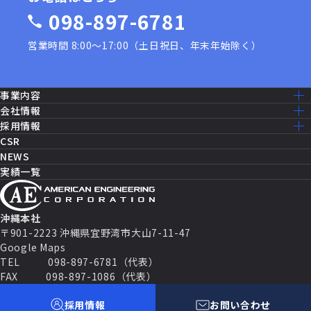
※ただし、特定個人情報については、ご本人の同意の有
098-897-6781
無に関わらず、「行政手続における特定の個人を識別す
るための番号の利用等に関する法律」（以下、「番号利
営業時間 8:00〜17:00（土日祝日、年末年始除く）
用法」といいます。）で認められた以下の目的の範囲内
に限り利用いたします。
雇用保険の届出等に関する事務
事業内容
健康保険・厚生年金保険届出等に関する事務
事業内容一覧
会社情報
国民年金第3号被保険者の届出等に関する事務
建設工事［米軍基地］
ミッション・ビジョン
採用情報
建設工事［公共事業］
源泉徴収票の作成、提出等その他源泉徴収に関す
ごあいさつ
採用情報トップ
CSR
機器修理・設備メンテナンス
る事務
会社概要
仕事を知る
NEWS
ITソリューション
沿革
財産形成住宅貯蓄・財産形成年金貯蓄に関する申
先輩社員の声
実績一覧
消防設備・制御
アクセスマップ
働く環境
告書、届出書及び申込書作成に関する事務
セールス・マーケティング
グループ企業一覧
福利厚生
報酬、料金、契約金及び賞金の支払調書の作成・
セキュリティシステム
数字で見るAEC
提出に関する事務
パートナー契約
キャリアパス
沖縄本社
株式に係る支払調書の作成・提出等に関する事務
よくある質問
〒901-2223 沖縄県宜野湾市大山7-11-47
不動産の使用料、不動産の譲受けの対価等の支払
募集要項
Google Maps
調書の作成・提出に関する事務
TEL
098-897-6781（代表）
上記各号に関連する事務
FAX
098-897-1086（代表）
2.共同利用について
Follow Us
採用情報
お問い合わせ
プライバシーポリシー
Cookie ポリシー