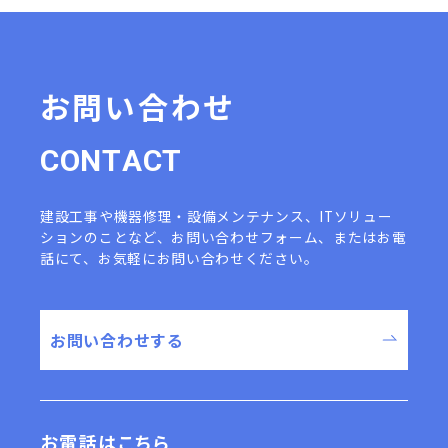
人事労務管理
雇用保険、社会保険、租税に関す
る手続・管理
安全衛生・健康管理
福利厚生の提供
お問い合わせ
教育訓練・人材育成
人事考課、表彰・懲戒等の手続
入社、退職、異動に関する手続
C
O
N
T
A
C
T
給与、賞与、退職金、企業年金等
当社の
の管理
役職員
労働者派遣等に関する提案・情報
建設工事や機器修理・設備メンテナンス、ITソリュー
の情報
提供・カウンセリング・各種
ションのことなど、
お問い合わせフォーム、またはお電
手続等業務連絡、施設・設備管理
話にて、お気軽にお問い合わせください。
社宅管理、入居先の探索
災害発生時等（訓練を含む）の緊
急連絡
お問い合わせする
業務の企画・開発・改善及びそれ
らを目的とした調査・統計・分析
各種キャンペーン・イベント・企
画の案内、提案及び実施
お問い合わせ等への対応
お電話はこちら