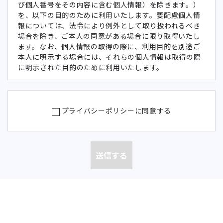
び個人番号をその内容に含む個人情報）を除きます。）
を、以下の目的のために利用いたします。要配慮個人情
報については、法令により例外として取り扱われるべき
場合を除き、ご本人の同意がある場合に限り取得いたし
ます。なお、個人情報の取得の際に、利用目的を別途ご
本人に明示する場合には、それらの個人情報は取得の際
に明示された目的のために利用いたします。
当社が提供するサービス及びそれ
に関連する情報のご案内
当社が提供するサービス及びそれ
プライバシーポリシーに同意する
取引先
に関連する情報に関するアンケー
の役職
ト・調査等のご依頼
員の情
各種セミナーのお申込み受付
報
お取引先の管理業務上のご連絡及
び契約の履行
お問い合わせ等への対応
求人へ
の応募
募集・選考その他の採用活動にお
者の情
ける情報提供及びご連絡
報