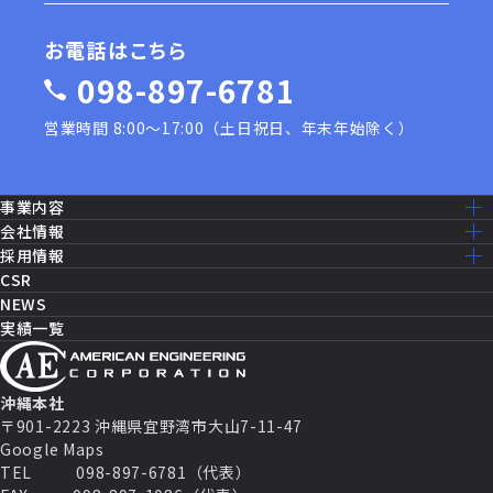
お電話はこちら
098-897-6781
営業時間 8:00〜17:00（土日祝日、年末年始除く）
事業内容
事業内容一覧
会社情報
建設工事［米軍基地］
ミッション・ビジョン
採用情報
建設工事［公共事業］
ごあいさつ
採用情報トップ
CSR
機器修理・設備メンテナンス
会社概要
仕事を知る
NEWS
ITソリューション
沿革
先輩社員の声
実績一覧
消防設備・制御
アクセスマップ
働く環境
セールス・マーケティング
グループ企業一覧
福利厚生
セキュリティシステム
数字で見るAEC
パートナー契約
キャリアパス
沖縄本社
よくある質問
〒901-2223 沖縄県宜野湾市大山7-11-47
募集要項
Google Maps
TEL
098-897-6781（代表）