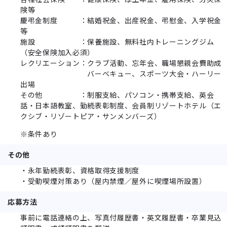
険等
慶弔金制度 ：結婚祝金、出産祝金、弔慰金、入学祝金
等
施設 ：保養施設、無料社内トレーニングジム
（安全保険加入必須）
レクリエーション：クラブ活動、忘年会、職場懇親会費助成
バーベキュー、スポーツ大会・ハーリー
出場
その他 ：制服支給、パソコン・携帯支給、英会
話・日本語教室、勤続表彰制度、会員制リゾートホテル（エ
クシブ・リゾートピア・サンメンバーズ）
※条件あり
その他
・永年勤続表彰、資格取得支援制度
・受動喫煙対策あり（屋内禁煙／屋外に喫煙場所設置）
応募方法
事前に電話連絡の上、写真付履歴書・英文履歴書・卒業見込