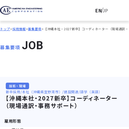
EN
JP
トップ
採用情報
募集要項
【沖縄本社・2027新卒】コーディネーター（現場通訳
J
O
B
募集要項
技術・現場
新卒採用
本社（沖縄県宜野湾市）
建設関連
語学（英語）
【沖縄本社・2027新卒】コーディネーター
（現場通訳・事務サポート）
雇用形態