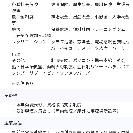
各種社会保険 ：健康保険、厚生年金、雇用保険、労災保
険等
慶弔金制度 ：結婚祝金、出産祝金、弔慰金、入学祝金
等
施設 ：保養施設、無料社内トレーニングジム
（安全保険加入必須）
レクリエーション：クラブ活動、忘年会、職場懇親会費助成
バーベキュー、スポーツ大会・ハーリー
出場
その他 ：制服支給、パソコン・携帯支給、英会
話・日本語教室、勤続表彰制度、会員制リゾートホテル（エ
クシブ・リゾートピア・サンメンバーズ）
※条件あり
その他
・永年勤続表彰、資格取得支援制度
・受動喫煙対策あり（屋内禁煙／屋外に喫煙場所設置）
応募方法
事前に電話連絡の上、写真付履歴書・卒業見込証明書・成績