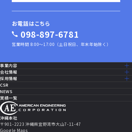
お電話はこちら
098-897-6781
営業時間 8:00〜17:00（土日祝日、年末年始除く）
事業内容
事業内容一覧
会社情報
建設工事［米軍基地］
ミッション・ビジョン
採用情報
建設工事［公共事業］
ごあいさつ
採用情報トップ
CSR
機器修理・設備メンテナンス
会社概要
仕事を知る
NEWS
ITソリューション
沿革
先輩社員の声
実績一覧
消防設備・制御
アクセスマップ
働く環境
セールス・マーケティング
グループ企業一覧
福利厚生
セキュリティシステム
数字で見るAEC
パートナー契約
キャリアパス
沖縄本社
よくある質問
〒901-2223 沖縄県宜野湾市大山7-11-47
募集要項
Google Maps