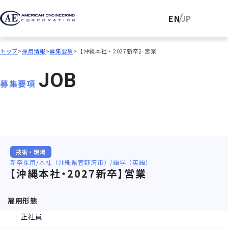
EN
JP
トップ
採用情報
募集要項
【沖縄本社・2027新卒】営業
J
O
B
募集要項
技術・現場
新卒採用
本社（沖縄県宜野湾市）
語学（英語）
【沖縄本社・2027新卒】営業
雇用形態
正社員