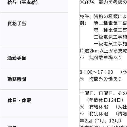
※経験、能力を考慮
給与（基本給）
免許、資格の種類に
例） 第二種電気工事士
資格手当
第一種電気工事士 
二級電気工事施工管
一級電気工事施工管
片道2km以上から支給 
※ 無料駐車場あり
通勤手当
8：00～17：00 （
※ 時間外労働あり
勤務時間
土曜日、日曜日、そ
（年間休日124日）
休日・休暇
※ 有給休暇 （入社
※ 特別休暇 （結
年2回（7月、12月）