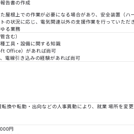
と報告書の作成
また屋根上での作業が必要になる場合があり、安全装置（ハ
クトの状況に応じ、電気関連以外の支援作業を行っていただ
らゆる業務
配管含む）
各種工具・設備に関する知識
ft Office）があれば尚可
設、電線引き込みの経験があれば尚可
許
置転換や転勤・出向などの人事異動により、就業 場所を変
,000円