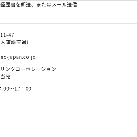
務経歴書を郵送、またはメール送信
1-47
783（人事課直通）
aec-japan.co.jp
アリングコーポレーション
担当宛
00～17：00