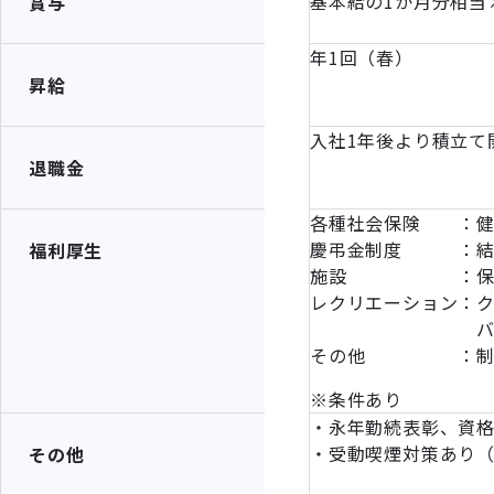
基本給の1か月分相当
賞与
年1回（春）
昇給
入社1年後より積立て
退職金
各種社会保険 ：健
慶弔金制度 ：結婚
福利厚生
施設 ：保養施設
レクリエーション：
バーベキュー
その他 ：制服支
※条件あり
・永年勤続表彰、資
・受動喫煙対策あり
その他