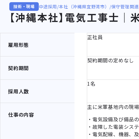
中途採用
本社（沖縄県宜野湾市）
保守管理関連
技術・現場
【沖縄本社】電気工事士｜
正社員
雇用形態
契約期間の定めなし
契約期間
1名
採用人数
主に米軍基地内の現
仕事の内容
・電気設備及び備品
・故障した電装シス
・電気配線、機器、