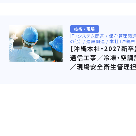
技術・現場
IT・システム関連 / 保守管理
の他） / 建設関連 / 本社（沖縄
【沖縄本社・2027新
通信工事／冷凍・空調
／現場安全衛生管理担