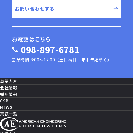
お問い合わせする
お電話はこちら
098-897-6781
営業時間 8:00〜17:00（土日祝日、年末年始除く）
事業内容
事業内容一覧
会社情報
建設工事［米軍基地］
ミッション・ビジョン
採用情報
建設工事［公共事業］
ごあいさつ
採用情報トップ
CSR
機器修理・設備メンテナンス
会社概要
仕事を知る
NEWS
ITソリューション
沿革
先輩社員の声
実績一覧
消防設備・制御
アクセスマップ
働く環境
セールス・マーケティング
グループ企業一覧
福利厚生
セキュリティシステム
数字で見るAEC
パートナー契約
キャリアパス