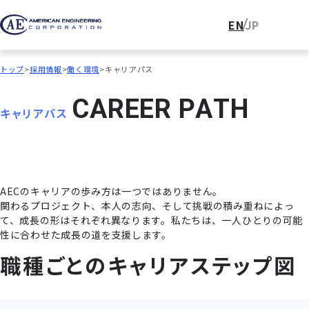
EN
JP
トップ
採用情報
働く環境
キャリアパス
C
A
R
E
E
R
P
A
T
H
キャリアパス
AECのキャリアの歩み方は一つではありません。
関わるプロジェクト、本人の志向、そして挑戦の積み重ねによっ
て、成長の形はそれぞれ異なります。私たちは、一人ひとりの可能
性に合わせた成長の道を支援します。
職種ごとのキャリアステップ図