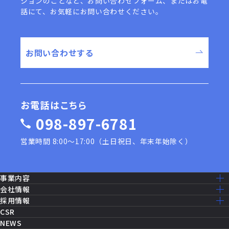
ションのことなど、
お問い合わせフォーム、またはお電
話にて、お気軽にお問い合わせください。
お問い合わせする
お電話はこちら
098-897-6781
営業時間 8:00〜17:00（土日祝日、年末年始除く）
事業内容
事業内容一覧
会社情報
建設工事［米軍基地］
ミッション・ビジョン
採用情報
建設工事［公共事業］
ごあいさつ
採用情報トップ
CSR
機器修理・設備メンテナンス
会社概要
仕事を知る
NEWS
ITソリューション
沿革
先輩社員の声