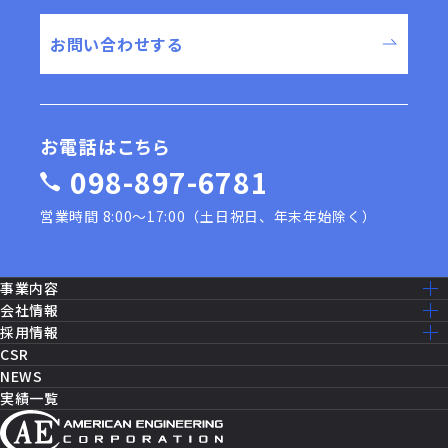
お問い合わせする
お電話はこちら
098-897-6781
営業時間 8:00〜17:00（土日祝日、年末年始除く）
事業内容
事業内容一覧
会社情報
建設工事［米軍基地］
ミッション・ビジョン
採用情報
建設工事［公共事業］
ごあいさつ
採用情報トップ
CSR
機器修理・設備メンテナンス
会社概要
仕事を知る
NEWS
ITソリューション
沿革
先輩社員の声
実績一覧
消防設備・制御
アクセスマップ
働く環境
セールス・マーケティング
グループ企業一覧
福利厚生
セキュリティシステム
数字で見るAEC