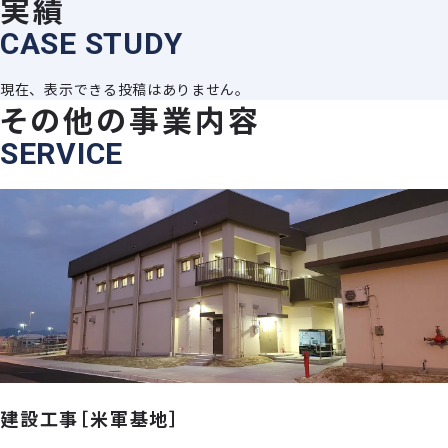
実績
C
A
S
E
S
T
U
D
Y
現在、表示できる投稿はありません。
その他の事業内容
SERVICE
建設工事［米軍基地］