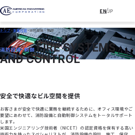
EN
JP
トップ
事業内容
消防設備・制御
F
I
R
E
S
Y
S
T
E
M
S
消防設備・制御
A
N
D
C
O
N
T
R
O
L
安全で快適なビル空間を提供
お客さまが安全で快適に業務を継続するために、オフィス環境やご
要望にあわせて、消防設備と自動制御システムをトータルサポート
します。
米国エンジニアリング技術者（NICET）の認定資格を保有する高い
技術力を持ったスペシャリストが、消防設備の設計、施工、保守