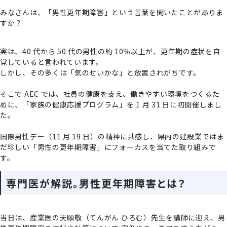
みなさんは、「男性更年期障害」という⾔葉を聞いたことがありま
すか？
実は、40 代から 50 代の男性の約 10％以上が、更年期の症状を⾃
覚していると⾔われています。
しかし、その多くは「気のせいかな」と放置されがちです。
そこで AEC では、社員の健康を⽀え、働きやすい環境をつくるた
めに、「家族の健康応援プログラム」を 1 ⽉ 31 ⽇に初開催しまし
た。
国際男性デー（11 ⽉ 19 ⽇）の精神に共感し、県内の建設業ではま
だ珍しい「男性の更年期障害」にフォーカスを当てた取り組みで
す。
専⾨医が解説。男性更年期障害とは？
当⽇は、産業医の天願敬（てんがん ひろむ）先⽣を講師に迎え、男