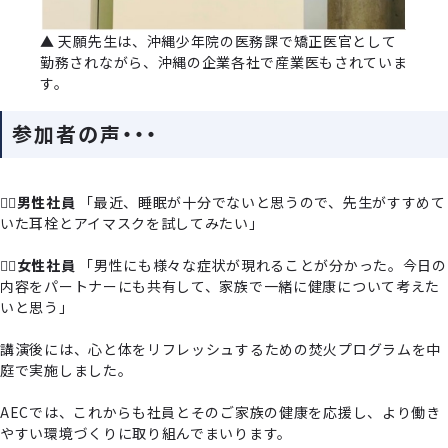
▲ 天願先⽣は、沖縄少年院の医務課で矯正医官として
勤務されながら、沖縄の企業各社で産業医もされていま
す。
参加者の声・・・
🙍‍♂️
男性社員
「最近、睡眠が⼗分でないと思うので、先⽣がすすめて
いた⽿栓とアイマスクを試してみたい」
🙍‍♀️
⼥性社員
「男性にも様々な症状が現れることが分かった。今⽇の
内容をパートナーにも共有して、家族で⼀緒に健康について考えた
いと思う」
講演後には、⼼と体をリフレッシュするための焚⽕プログラムを中
庭で実施しました。
AECでは、これからも社員とそのご家族の健康を応援し、より働き
やすい環境づくりに取り組んでまいります。