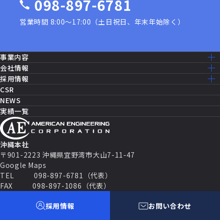
098-897-6781
営業時間 8:00〜17:00（土日祝日、年末年始除く）
事業内容
事業内容一覧
会社情報
建設工事［米軍基地］
ミッション・ビジョン
採用情報
建設工事［公共事業］
ごあいさつ
採用情報トップ
CSR
機器修理・設備メンテナンス
会社概要
仕事を知る
NEWS
ITソリューション
沿革
先輩社員の声
実績一覧
消防設備・制御
アクセスマップ
働く環境
セールス・マーケティング
グループ企業一覧
福利厚生
セキュリティシステム
数字で見るAEC
パートナー契約
キャリアパス
沖縄本社
よくある質問
〒901-2223 沖縄県宜野湾市大山7-11-47
募集要項
Google Maps
TEL
098-897-6781（代表）
FAX
098-897-1086（代表）
Follow Us
採用情報
お問い合わせ
プライバシーポリシー
Cookie ポリシー
© American Engineering Corporation