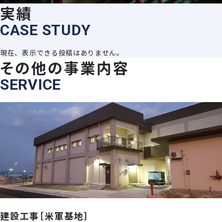
実績
C
A
S
E
S
T
U
D
Y
現在、表示できる投稿はありません。
その他の事業内容
SERVICE
建設工事［米軍基地］