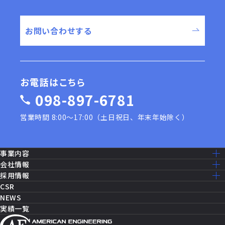
お問い合わせする
お電話はこちら
098-897-6781
営業時間 8:00〜17:00（土日祝日、年末年始除く）
事業内容
事業内容一覧
会社情報
建設工事［米軍基地］
ミッション・ビジョン
採用情報
建設工事［公共事業］
ごあいさつ
採用情報トップ
CSR
機器修理・設備メンテナンス
会社概要
仕事を知る
NEWS
ITソリューション
沿革
先輩社員の声
実績一覧
消防設備・制御
アクセスマップ
働く環境
セールス・マーケティング
グループ企業一覧
福利厚生