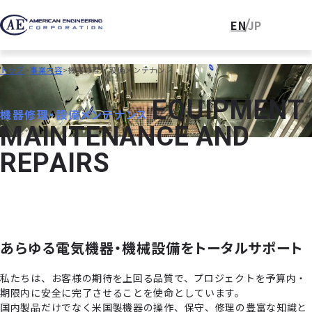
EN
JP
トップ
事業内容
機器修理・設備メンテナンス
E
Q
U
I
P
M
E
N
T
機器修理・設備メンテナンス
M
A
I
N
T
E
N
A
N
C
E
A
N
D
R
E
P
A
I
R
S
あらゆる電気機器・機械設備をトータルサポート
私たちは、お客様の期待を上回る品質で、プロジェクトを予算内・
期限内に安全に完了させることを使命としています。
国内製品だけでなく米国製機器の操作、保守、修理の豊富な知識と