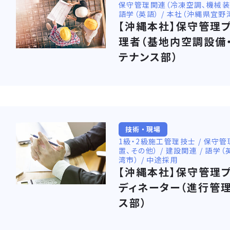
保守管理関連（冷凍空調、機械装置、
語学（英語） / 本社（沖縄県宜野
【沖縄本社】保守管理
理者（基地内空調設備
テナンス部）
技術・現場
1級・2級施工管理技士 / 保守
置、その他） / 建設関連 / 語学
湾市） / 中途採用
【沖縄本社】保守管理
ディネーター（進行管
ス部）