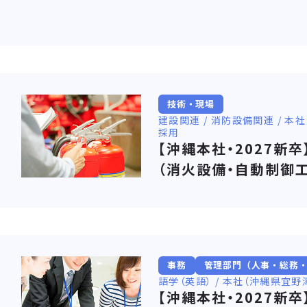
技術・現場
建設関連 / 消防設備関連 / 本
採用
【沖縄本社・2027新
（消火設備・自動制御工
事務
管理部門（人事・総務
語学（英語） / 本社（沖縄県宜野
【沖縄本社・2027新