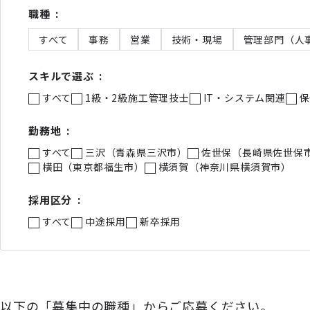
職種
すべて
事務
営業
技術・現場
管理部門（人
スキルで選ぶ
すべて
1級・2級施工管理技士
IT・システム関連
保
勤務地
すべて
三沢（青森県三沢市）
佐世保（長崎県佐世保
横田（東京都福生市）
横須賀（神奈川県横須賀市）
採用区分
すべて
中途採用
新卒採用
以下の「募集中の職種」からご応募ください。