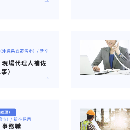
社（沖縄県宜野湾市） / 新卒
卒】現場代理人補佐
事）
・経理）
湾市） / 新卒採用
卒】事務職