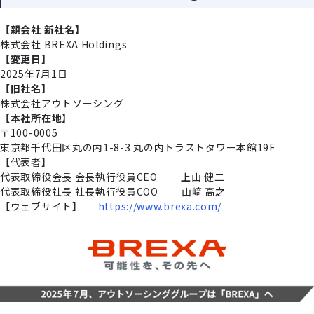
【親会社 新社名】
株式会社 BREXA Holdings
【変更⽇】
2025年7⽉1⽇
【旧社名】
株式会社アウトソーシング
【本社所在地】
〒100-0005
東京都千代⽥区丸の内1-8-3 丸の内トラストタワー本館19F
【代表者】
代表取締役会⻑ 会⻑執⾏役員CEO 上⼭ 健⼆
代表取締役社⻑ 社⻑執⾏役員COO ⼭﨑 ⾼之
【ウェブサイト】
https://www.brexa.com/