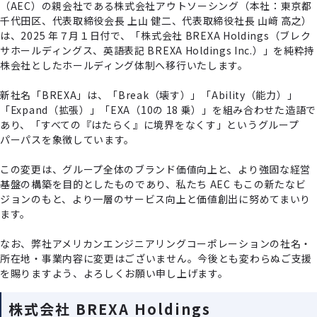
（AEC）の親会社である株式会社アウトソーシング（本社：東京都
千代⽥区、代表取締役会⻑ 上⼭ 健⼆、代表取締役社⻑ ⼭﨑 ⾼之）
は、2025 年７⽉１⽇付で、「株式会社 BREXA Holdings（ブレク
サホールディングス、英語表記 BREXA Holdings Inc.）」を純粋持
株会社としたホールディング体制へ移⾏いたします。
新社名「BREXA」は、「Break（壊す）」「Ability（能⼒）」
「Expand（拡張）」「EXA（10の 18 乗）」を組み合わせた造語で
あり、「すべての『はたらく』に境界をなくす」というグループ
パーパスを象徴しています。
この変更は、グループ全体のブランド価値向上と、より強固な経営
基盤の構築を⽬的としたものであり、私たち AEC もこの新たなビ
ジョンのもと、より⼀層のサービス向上と価値創出に努めてまいり
ます。
なお、弊社アメリカンエンジニアリングコーポレーションの社名・
所在地・事業内容に変更はございません。今後とも変わらぬご⽀援
を賜りますよう、よろしくお願い申し上げます。
株式会社 BREXA Holdings