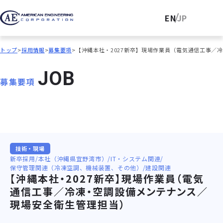
EN
JP
トップ
採用情報
募集要項
【沖縄本社・2027新卒】現場作業員（電気通信工事／
J
O
B
募集要項
技術・現場
新卒採用
本社（沖縄県宜野湾市）
IT・システム関連
保守管理関連（冷凍空調、機械装置、その他）
建設関連
【沖縄本社・2027新卒】現場作業員（電気
通信工事／冷凍・空調設備メンテナンス／
現場安全衛生管理担当）