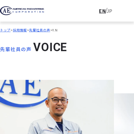
EN
JP
トップ
採用情報
先輩社員の声
Y.N
V
O
I
C
E
先輩社員の声