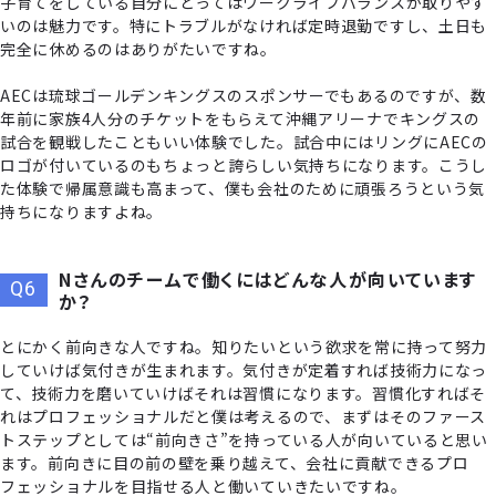
子育てをしている自分にとってはワークライフバランスが取りやす
いのは魅力です。特にトラブルがなければ定時退勤ですし、土日も
完全に休めるのはありがたいですね。
AECは琉球ゴールデンキングスのスポンサーでもあるのですが、数
年前に家族4人分のチケットをもらえて沖縄アリーナでキングスの
試合を観戦したこともいい体験でした。試合中にはリングにAECの
ロゴが付いているのもちょっと誇らしい気持ちになります。こうし
た体験で帰属意識も高まって、僕も会社のために頑張ろうという気
持ちになりますよね。
Nさんのチームで働くにはどんな人が向いています
か？
とにかく前向きな人ですね。知りたいという欲求を常に持って努力
していけば気付きが生まれます。気付きが定着すれば技術力になっ
て、技術力を磨いていけばそれは習慣になります。習慣化すればそ
れはプロフェッショナルだと僕は考えるので、まずはそのファース
トステップとしては“前向きさ”を持っている人が向いていると思い
ます。前向きに目の前の壁を乗り越えて、会社に貢献できるプロ
フェッショナルを目指せる人と働いていきたいですね。