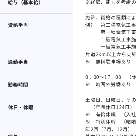
※経験、能力を考慮
給与（基本給）
免許、資格の種類に
例） 第二種電気工事士
資格手当
第一種電気工事士 
二級電気工事施工管
一級電気工事施工管
片道2km以上から支給 
※ 無料駐車場あり
通勤手当
8：00～17：00 （
※ 時間外労働あり
勤務時間
土曜日、日曜日、そ
（年間休日124日）
休日・休暇
※ 有給休暇 （入社
※ 特別休暇 （結
年2回（7月、12月）