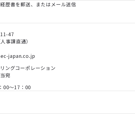
務経歴書を郵送、またはメール送信
1-47
783（人事課直通）
aec-japan.co.jp
アリングコーポレーション
担当宛
00～17：00