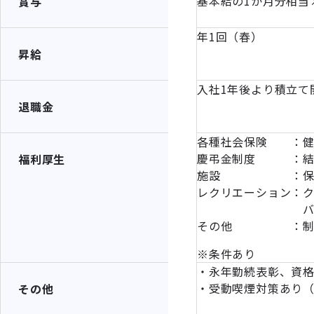
基本給の1か月分相当
賞与
年1回（春）
昇給
入社1年後より積立て
退職金
各種社会保険 ：健
慶弔金制度 ：結婚
福利厚生
施設 ：保養施設
レクリエーション：
バーベキュー
その他 ：制服支
※条件あり
・永年勤続表彰、資
・受動喫煙対策あり
その他