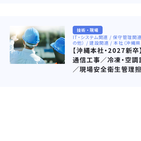
技術・現場
IT・システム関連 / 保守管理
の他） / 建設関連 / 本社（沖縄
【沖縄本社・2027新
通信工事／冷凍・空調
／現場安全衛生管理担