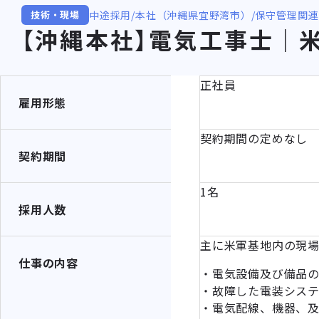
中途採用
本社（沖縄県宜野湾市）
保守管理関連
技術・現場
【沖縄本社】電気工事士｜
正社員
雇用形態
契約期間の定めなし
契約期間
1名
採用人数
主に米軍基地内の現
仕事の内容
・電気設備及び備品
・故障した電装シス
・電気配線、機器、