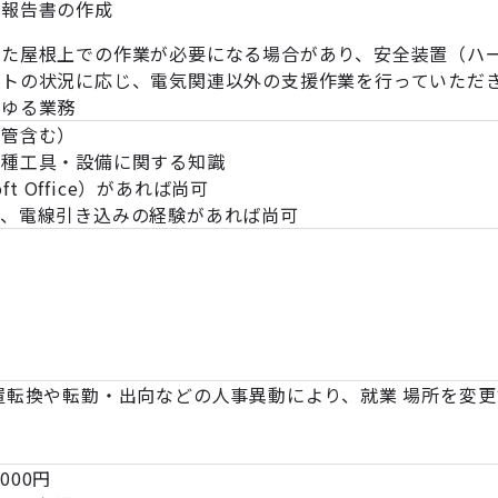
と報告書の作成
また屋根上での作業が必要になる場合があり、安全装置（ハ
クトの状況に応じ、電気関連以外の支援作業を行っていただ
らゆる業務
配管含む）
各種工具・設備に関する知識
ft Office）があれば尚可
設、電線引き込みの経験があれば尚可
許
置転換や転勤・出向などの人事異動により、就業 場所を変
,000円