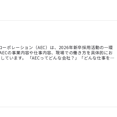
コーポレーション（AEC）は、2026年新卒採用活動の一環
AECの事業内容や仕事内容、現場での働き方を具体的にお
ています。 「AECってどんな会社？」「どんな仕事をし
てみたい！」「就職活動はまだ先だけど、どんな会社か見て
でもOK！個別相談の時 […]