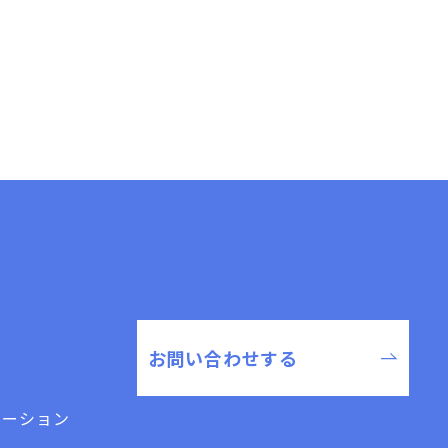
、まず社長より自身の入社当時のエピソードを交えた歓迎の
全を欠けば、すべての工程が止まってしまう。安全は、すべて
お問い合わせする
ューション