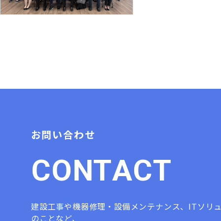
セージ 式典では
において、一度安
お問い合わせ
C
O
N
T
A
C
T
建設工事や機器修理・設備メンテナンス、ITソリ
のことなど、