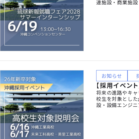
連施設・商業施設
風・研修制度など
方、どなたでも大歓
お知らせ
【採用イベント
将来の進路やキャ
校生を対象とした
設・設備エンジニ
ことは仕事に活か
管理・CADなど