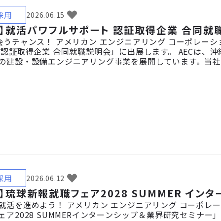
採用
2026.06.15
】就活パワフルサポート 認証取得企業 合同就職
うチャンス！ アメリカン エンジニアリング コーポレーショ
 認証取得企業 合同就職説明会」に出展します。 AECは
の建設・設備エンジニアリング事業を展開しています。当
る職場づくりに取り組んでいます。 当日は、事業内容・仕
研究中の方、就職活動をこれから始める方、まずは話を聞いて
採用
2026.06.12
】琉球新報就職フェア2028 SUMMER イン
活を進めよう！ アメリカン エンジニアリング コーポレーシ
ア2028 SUMMERインターンシップ＆業界研究セミナー