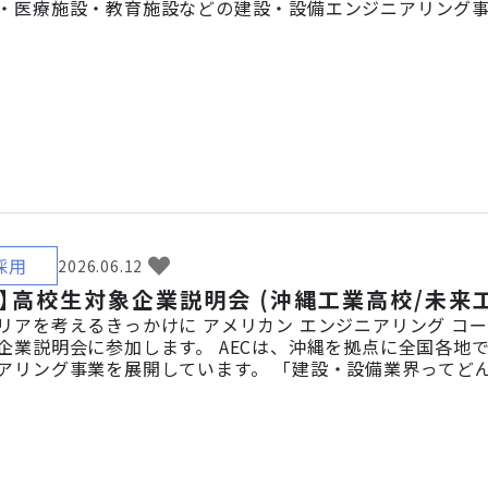
・医療施設・教育施設などの建設・設備エンジニアリング事
について、採用担当者が直接ご紹介します。業界研究中の
迎です。ぜひお気軽にブースへお越しください！ 概要 【対象者
採用
2026.06.12
】高校生対象企業説明会 (沖縄工業高校/未来工科
リアを考えるきっかけに アメリカン エンジニアリング コ
企業説明会に参加します。 AECは、沖縄を拠点に全国各地
アリング事業を展開しています。 「建設・設備業界ってど
せるの？」——そんな疑問に、実際のプロジェクト事例や社
で学んだ知識が現場でどう活かされるかもご紹介しますので、将