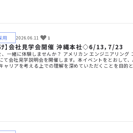
採用
2026.06.11
1
け】会社見学会開催 沖縄本社◇6/13，7/23
を、一緒に体験しませんか？ アメリカン エンジニアリング 
にて会社見学説明会を開催します。本イベントをとおして、
キャリアを考える上での理解を深めていただくことを目的とし
語ができなくても大丈夫？」「業界研究のために話を聞い
な疑問や興味をお持ちの方、大歓迎です。 まずは話を聞くだけ