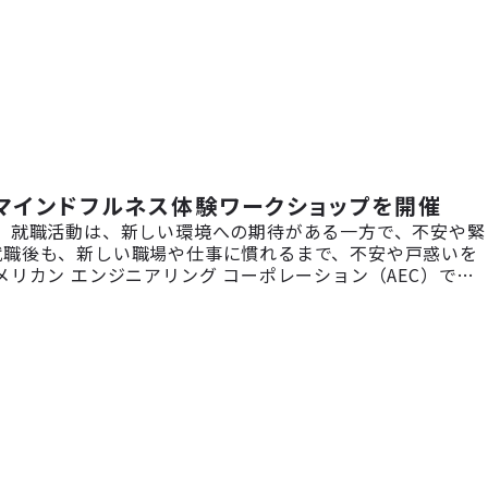
。マインドフルネス体験ワークショップを開催
 就職活動は、新しい環境への期待がある一方で、不安や緊
就職後も、新しい職場や仕事に慣れるまで、不安や戸惑いを
リカン エンジニアリング コーポレーション（AEC）で
られる環境づくりに取り組んでいます。その一環として、こ
う「LITALICOワークス沖縄」様と連携し、会社説明会
催しました。AECの事業や企業文化を知っていただくとと