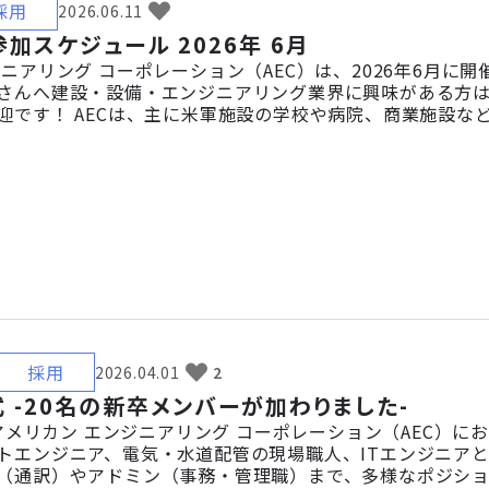
採用
2026.06.11
加スケジュール 2026年 6月
ジニアリング コーポレーション（AEC）は、2026年6月に
さんへ建設・設備・エンジニアリング業界に興味がある方
迎です！ AECは、主に米軍施設の学校や病院、商業施設
ロジェクトを手掛けています。イベントでは、仕事内容や働
2026年 6月 📅 6月13日（土）会社見学説明会📍沖縄本社 📅
採用
2026.04.01
2
式 -20名の新卒メンバーが加わりました-
、アメリカン エンジニアリング コーポレーション（AEC）に
トエンジニア、電気・水道配管の現場職人、ITエンジニア
（通訳）やアドミン（事務・管理職）まで、多様なポジショ