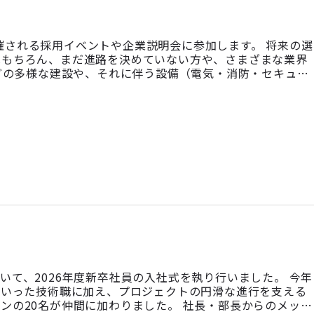
開催される採用イベントや企業説明会に参加します。 将来の選
はもちろん、まだ進路を決めていない方や、さまざまな業界
などの多様な建設や、それに伴う設備（電気・消防・セキュリ
く環境、キャリア形成についてご紹介します！ 採用イベン
 6月1 […]
おいて、2026年度新卒社員の入社式を執り行いました。 今年
といった技術職に加え、プロジェクトの円滑な進行を支える
ンの20名が仲間に加わりました。 社長・部長からのメッ