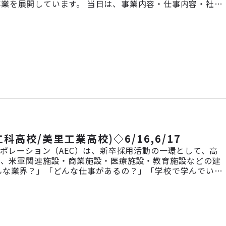
業を展開しています。 当日は、事業内容・仕事内容・社
方、就職活動をこれから始める方、まずは話を聞いてみたい
】 2028 […]
高校/美里工業高校)◇6/16,6/17
ーポレーション（AEC）は、新卒採用活動の一環として、高
で、米軍関連施設・商業施設・医療施設・教育施設などの建
んな業界？」「どんな仕事があるの？」「学校で学んでいる
員のキャリア紹介を交えながらお答えします。 設備・施工
来の進路やキャリアを考え […]