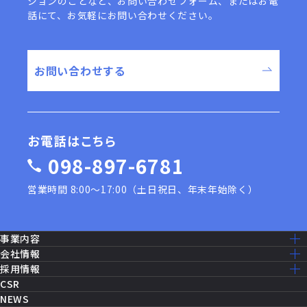
ションのことなど、
お問い合わせフォーム、またはお電
話にて、お気軽にお問い合わせください。
お問い合わせする
お電話はこちら
098-897-6781
営業時間 8:00〜17:00（土日祝日、年末年始除く）
事業内容
事業内容一覧
会社情報
建設工事［米軍基地］
ミッション・ビジョン
採用情報
建設工事［公共事業］
ごあいさつ
採用情報トップ
CSR
機器修理・設備メンテナンス
会社概要
仕事を知る
NEWS
ITソリューション
沿革
先輩社員の声