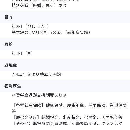
特別休暇（結婚、忌引）あり
賞与
年2回（7月、12月）
基本給の1か月分相当×3.0（前年度実績）
昇給
年1回（春）
退職金
入社1年後より積立て開始
福利厚生
≪奨学金返還支援制度あり≫
【各種社会保険】健康保険、厚生年金、雇用保険、労災保険
等
【慶弔金制度】結婚祝金、出産祝金、弔慰金、入学祝金等
【その他】職場懇親会費助成、勤続表彰制度、クラブ活動