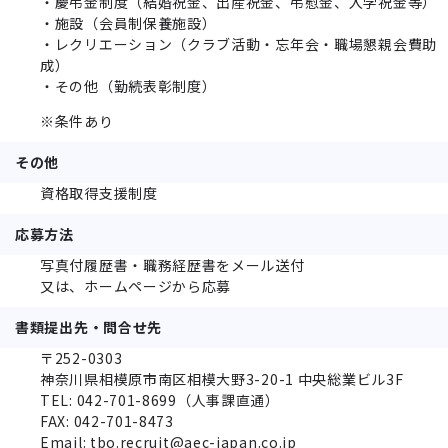
・慶弔金制度（結婚祝金、出産祝金、弔慰金、入学祝金等）
・施設（会員制保養施設）
・レクリエーション（クラブ活動・忘年会・職場懇親会費助
成）
・その他（勤続表彰制度）
※条件あり
その他
資格取得支援制度
応募方法
写真付履歴書・職務経歴書をメール送付
又は、ホームページから応募
書類提出先・問合せ先
〒252-0303
神奈川県相模原市南区相模⼤野3-20-1 中央総業ビル3F
TEL: 042-701-8699（人事課直通）
FAX: 042-701-8473
Email: tbo.recruit@aec-japan.co.jp