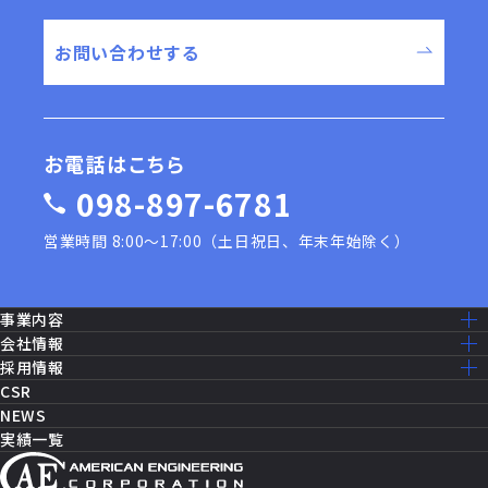
お問い合わせする
お電話はこちら
098-897-6781
営業時間 8:00〜17:00（土日祝日、年末年始除く）
事業内容
事業内容一覧
会社情報
建設工事［米軍基地］
ミッション・ビジョン
採用情報
建設工事［公共事業］
ごあいさつ
採用情報トップ
CSR
機器修理・設備メンテナンス
会社概要
仕事を知る
NEWS
ITソリューション
沿革
先輩社員の声
実績一覧
消防設備・制御
アクセスマップ
働く環境
セールス・マーケティング
グループ企業一覧
福利厚生
セキュリティシステム
数字で見るAEC