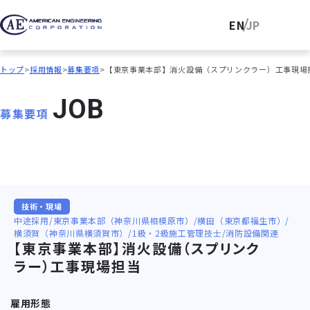
EN
JP
トップ
採用情報
募集要項
【東京事業本部】消火設備（スプリンクラー）工事現場
J
O
B
募集要項
技術・現場
中途採用
東京事業本部（神奈川県相模原市）
横田（東京都福生市）
横須賀（神奈川県横須賀市）
1級・2級施工管理技士
消防設備関連
【東京事業本部】消火設備（スプリンク
ラー）工事現場担当
雇用形態