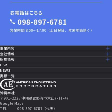
お電話はこちら
098-897-6781
営業時間 8:00〜17:00（土日祝日、年末年始除く）
事業内容
事業内容一覧
会社情報
建設工事［米軍基地］
ミッション・ビジョン
採用情報
建設工事［公共事業］
ごあいさつ
採用情報トップ
CSR
機器修理・設備メンテナンス
会社概要
仕事を知る
NEWS
ITソリューション
沿革
先輩社員の声
実績一覧
消防設備・制御
アクセスマップ
働く環境
セールス・マーケティング
グループ企業一覧
福利厚生
セキュリティシステム
数字で見るAEC
パートナー契約
キャリアパス
沖縄本社
よくある質問
〒901-2223 沖縄県宜野湾市大山7-11-47
募集要項
Google Maps
TEL
098-897-6781（代表）