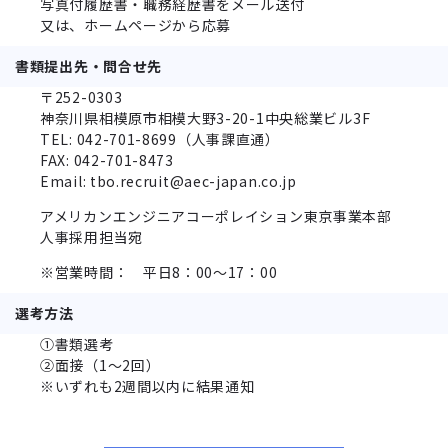
写真付履歴書・職務経歴書をメール送付
又は、ホームページから応募
書類提出先・問合せ先
〒252-0303
神奈川県相模原市相模⼤野3-20-1中央総業ビル3F
TEL: 042-701-8699（人事課直通）
FAX: 042-701-8473
Email: tbo.recruit@aec-japan.co.jp
アメリカンエンジニアコーポレイション東京事業本部
人事採用担当宛
※営業時間： 平日8：00～17：00
選考方法
①書類選考
②面接（1～2回）
※いずれも2週間以内に結果通知