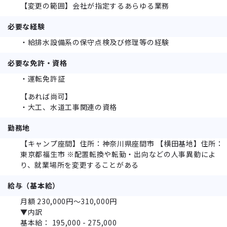
【変更の範囲】会社が指定するあらゆる業務
必要な経験
・給排水設備系の保守点検及び修理等の経験
必要な免許・資格
・運転免許証
【あれば尚可】
・大工、水道工事関連の資格
勤務地
【キャンプ座間】住所：神奈川県座間市 【横田基地】住所：
東京都福⽣市 ※配置転換や転勤・出向などの人事異動によ
り、就業場所を変更することがある
給与（基本給）
月額 230,000円～310,000円
▼内訳
基本給： 195,000 - 275,000