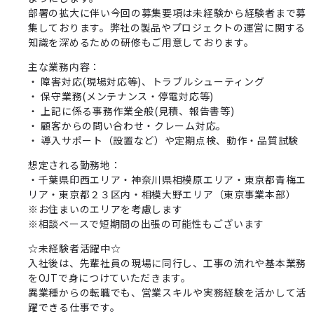
部署の拡大に伴い今回の募集要項は未経験から経験者まで募
集しております。弊社の製品やプロジェクトの運営に関する
知識を深めるための研修もご用意しております。
主な業務内容：
・ 障害対応(現場対応等)、トラブルシューティング
・ 保守業務(メンテナンス・停電対応等)
・ 上記に係る事務作業全般(見積、報告書等)
・ 顧客からの問い合わせ・クレーム対応。
・ 導入サポート（設置など）や定期点検、動作・品質試験
想定される勤務地：
・千葉県印西エリア・神奈川県相模原エリア・東京都青梅エ
リア・東京都２３区内・相模大野エリア（東京事業本部）
※お住まいのエリアを考慮します
※相談ベースで短期間の出張の可能性もございます
☆未経験者活躍中☆
入社後は、先輩社員の現場に同行し、工事の流れや基本業務
をOJTで身につけていただきます。
異業種からの転職でも、営業スキルや実務経験を活かして活
躍できる仕事です。