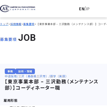
EN
JP
トップ
採用情報
募集要項
【東京事業本部 – 三沢勤務（メンテナンス部）】コー
J
O
B
募集要項
事務
技術・現場
中途採用
三沢（青森県三沢市）
語学（英語）
【東京事業本部 – 三沢勤務（メンテナンス
部）】コーディネーター職
雇用形態