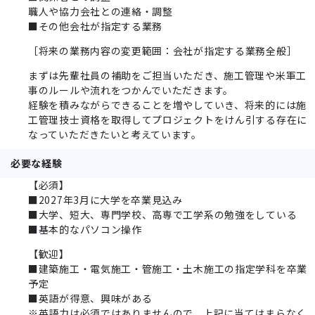
職人や協力会社との連絡・調整
■その他会社が指定する業務
［将来の業務内容の変更範囲：会社が指定する業務全般］
まずは先輩社員の補助をご担当いただき、施工管理や米軍工
事のルールや流れをつかんでいただきます。
経験を積みながらできることを増やしていき、将来的には施
工管理技士資格を取得してプロジェクトをけん引する存在に
なっていただきたいと考えています。
必要な経験
【必須】
■2027年3月に大学を卒業見込み
■大学、短大、専門学校、高専で工学系の勉強をしている
■基本的なパソコン操作
【歓迎】
■建築施工・電気施工・管施工・土木施工の指定学科を卒業
予定
■英語が得意、興味がある
※英語力は必須ではありませんので、上記に当てはまらなく