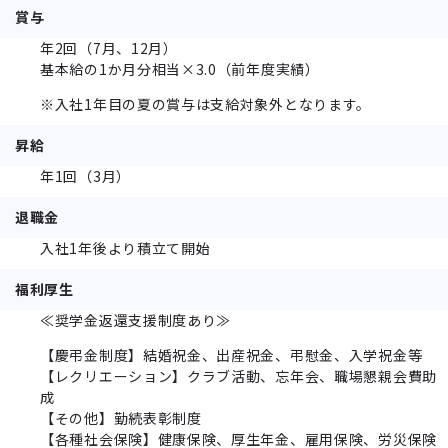
賞与
年2回（7月、12月）
基本給の1か月分相当×3.0（前年度実績）
※入社1年目の夏の賞与は支給対象外となります。
昇給
年1回（3月）
退職金
入社1年後より積立て開始
福利厚生
≪奨学金返還支援制度あり≫
【慶弔金制度】結婚祝金、出産祝金、弔慰金、入学祝金等
【レクリエーション】クラブ活動、忘年会、職場懇親会費助
成
【その他】勤続表彰制度
【各種社会保険】健康保険、厚生年金、雇用保険、労災保険