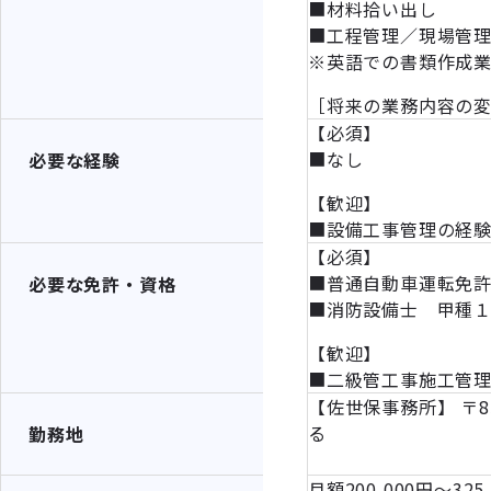
■材料拾い出し
■工程管理／現場管
※英語での書類作成
［将来の業務内容の
【必須】
■なし
必要な経験
【歓迎】
■設備工事管理の経
【必須】
■普通自動車運転免許
必要な免許・資格
■消防設備士 甲種
【歓迎】
■二級管工事施工管
【佐世保事務所】 〒
る
勤務地
月額200,000円～3