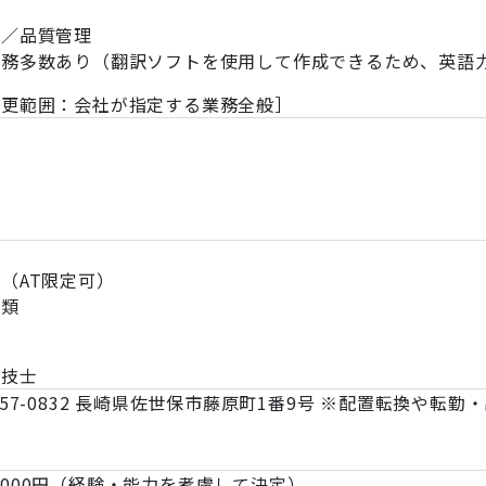
理／品質管理
業務多数あり（翻訳ソフトを使用して作成できるため、英語
変更範囲：会社が指定する業務全般］
験
（AT限定可）
１類
理技士
857-0832 長崎県佐世保市藤原町1番9号 ※配置転換や
25,000円（経験・能力を考慮して決定）