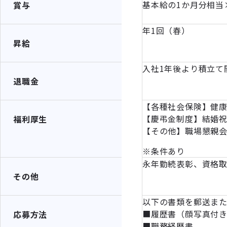
基本給の1か月分相当
賞与
年1回（春）
昇給
入社1年後より積立て
退職金
【各種社会保険】健
【慶弔金制度】結婚
福利厚生
【その他】職場懇親
※条件あり
永年勤続表彰、資格
その他
以下の書類を郵送ま
■履歴書（顔写真付
応募方法
■職務経歴書