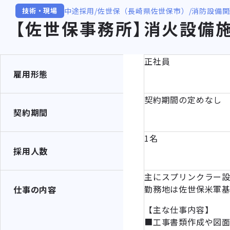
中途採用
佐世保（長崎県佐世保市）
消防設備関
技術・現場
【佐世保事務所】消火設備
正社員
雇用形態
契約期間の定めなし
契約期間
1名
採用人数
主にスプリンクラー
勤務地は佐世保米軍
仕事の内容
【主な仕事内容】
■工事書類作成や図