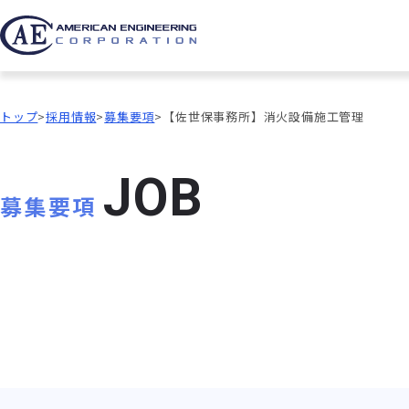
トップ
採用情報
募集要項
【佐世保事務所】消火設備施工管理
J
O
B
募集要項