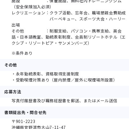
施設 ：保養施設、無料社内トレーニングジム
（安全保険加入必須）
レクリエーション：クラブ活動、忘年会、職場懇親会費助成
バーベキュー、スポーツ大会・ハーリー
出場
その他 ：制服支給、パソコン・携帯支給、英会
話・日本語教室、勤続表彰制度、会員制リゾートホテル（エ
クシブ・リゾートピア・サンメンバーズ）
※条件あり
その他
・永年勤続表彰、資格取得支援制度
・受動喫煙対策あり（屋内禁煙／屋外に喫煙場所設置）
応募方法
写真付履歴書及び職務経歴書を郵送、またはメール送信
書類提出先・問合せ先
〒901-2223
沖縄県宜野湾市大山7-11-47