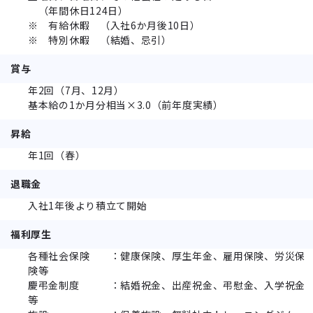
（年間休日124日）
※ 有給休暇 （入社6か月後10日）
※ 特別休暇 （結婚、忌引）
賞与
年2回（7月、12月）
基本給の1か月分相当×3.0（前年度実績）
昇給
年1回（春）
退職金
入社1年後より積立て開始
福利厚生
各種社会保険 ：健康保険、厚生年金、雇用保険、労災保
険等
慶弔金制度 ：結婚祝金、出産祝金、弔慰金、入学祝金
等