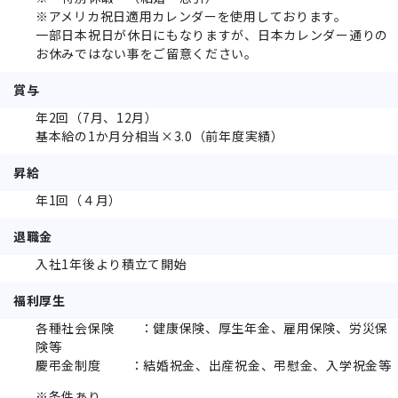
※アメリカ祝日適用カレンダーを使用しております。
一部日本祝日が休日にもなりますが、日本カレンダー通りの
お休みではない事をご留意ください。
賞与
年2回（7月、12月）
基本給の1か月分相当×3.0（前年度実績）
昇給
年1回（４月）
退職金
入社1年後より積立て開始
福利厚生
各種社会保険 ：健康保険、厚生年金、雇用保険、労災保
険等
慶弔金制度 ：結婚祝金、出産祝金、弔慰金、入学祝金等
※条件あり