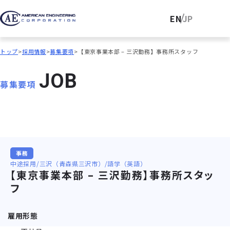
EN
JP
トップ
採用情報
募集要項
【東京事業本部 – 三沢勤務】事務所スタッフ
J
O
B
募集要項
事務
中途採用
三沢（青森県三沢市）
語学（英語）
【東京事業本部 – 三沢勤務】事務所スタッ
フ
雇用形態