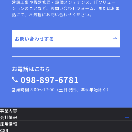
建設工事や機器修理・設備メンテナンス、ITソリュー
ションのことなど、
お問い合わせフォーム、またはお電
話にて、お気軽にお問い合わせください。
お問い合わせする
お電話はこちら
098-897-6781
営業時間 8:00〜17:00（土日祝日、年末年始除く）
事業内容
事業内容一覧
会社情報
建設工事［米軍基地］
ミッション・ビジョン
採用情報
建設工事［公共事業］
ごあいさつ
採用情報トップ
CSR